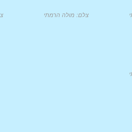
י
צלם: מולה הרמתי
צל
י