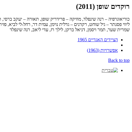
רוקדים שופן (2011)
כוריאוגרפיה – רנה שינפלד, מוזיקה – פרידריק שופן, תאורה – יעקב ברסי, ת
ליווי פסנתר – גיל שוחט, רקדנים – גדלית נוימן, עמית דר, רחל-לי לביא, פזית 
שמרית שער, תמר ויסמן, דניאל ברקן, לילך רז, עדי ליאב, רנה שינפלד
הציידים האגדיים 1965
אפשרויות (1963)
Back to top