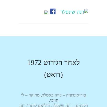
לאחר הגירוש 1972
(דואט)
כוריאוגרפיה – ג'והן באטלר, מוזיקה – לי
הויבי,
רקדנים – רנה שינפלד, וויליאם לותר / רנה