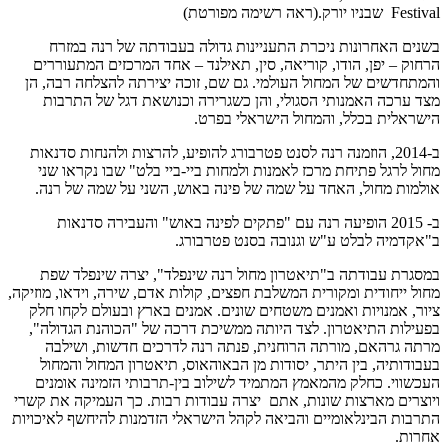
Festival שבניו יורק.(ראה רשימה מפורטת)
בשנים האחרונות ניכרת התעניינות גדולה בעבודתה של רנה במזרח
הרחוק – יפן, הודו, קוריאה, סין, תאילנד – אחד המרכזים המתעוררים
והמתחדשים של המחול העולמי. גם שם, זוכה יצירתה להצלחה רבה, הן
מצד ערכה האמנותי הסגולי, והן כשגרירה וכנושאת דגל של התרבות
הישראלית בכלל, והמחול הישראלי בפרט.
ב-2014, הוזמנה רנה לסנט פטרבורג להופיע, להרצות ולהנחות סדנאות
מחול לרגל פתיחת מרכז לאמנות ולמחות ביי-ביי בלט" שבו נקראו שני
אולמות מחול, האחד על שמה של פינה באוש, השני על שמה של רנה.
ב- 2015 הופיעה רנה עם "פתקים לפינה באוש" והעבירה סדנאות
ב"אקדמיה לבלט ע"ש וגנובה בסנט פטרבורג.
במסגרת עבודתה ב"תיאטרון מחול רנה שינפלד", יצרה שינפלד שפת
מחול ייחודית ומקורית המשלבת חפצים, קולות אדם, שירה, וידאו, מוזיקה,
ציור, אמנויות ואמנים משטחים שונים. אמנים בארץ ובעולם לקחו חלק
בפעילות התיאטרון. לצד היותה ממשיכת דרכה של "הכוהנת הגדולה",
מרתה גרהאם, מורתה הרוחנית, פנתה רנה לדרכים חדשות, ושילבה
בעבודותיה, בין היתר, יסודות מן הבאוהאוס, תיאטרון המחול והמחול
העכשווי. כחלק מהמאמץ המתמיד לשילוב בין-תרבותי הזמינה אומנים
ויוצרים מארצות שונות, אתם יצרה עבודות רבות. כך העמיקה את קשרי
התרבות הבינלאומיים והביאה לקהל הישראלי הזדמנות להיחשף לאיכויות
אחרות.