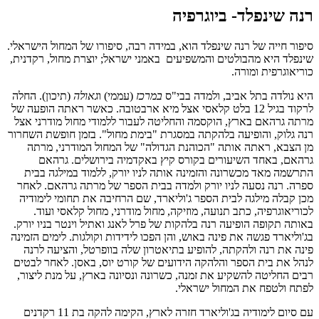
רנה שינפלד- ביוגרפיה
סיפור חייה של רנה שינפלד הוא, במידה רבה, סיפורו של המחול הישראלי.
שינפלד היא מהבולטים והמשפיעים באמני ישראל; יוצרת מחול, רקדנית,
כוריאוגרפית ומורה.
היא נולדה בתל אביב, ולמדה בבי"ס
במרכז
(עממי) ו
גאולה
(תיכון). החלה
לרקוד בגיל 12 בלט קלאסי אצל מיא ארבטובה. כאשר ראתה הופעה של
מרתה גרהאם בארץ, הוקסמה והחליטה לעבור ללמודי מחול מודרני אצל
רנה גלוק, והופיעה בלהקתה במסגרת "בימת מחול". בזמן חופשת השחרור
מן הצבא, ראתה אותה "הכוהנת הגדולה" של המחול המודרני, מרתה
גרהאם, באחד השיעורים בקורס קיץ באקדמיה בירושלים. גרהאם
התרשמה מאד מכשרונה והזמינה אותה לניו יורק, ללמוד במילגה בבית
ספרה. רנה נסעה לניו יורק ולמדה בבית הספר של מרתה גרהאם. לאחר
מכן קבלה מילגה לבית הספר ג'וליארד, שם הרחיבה את תחומי לימודיה
לכוריאוגרפיה, כתב תנועה, מוזיקה, מחול מודרני, מחול קלאסי ועוד.
באותה תקופה הופיעה רנה בלהקות של פרל לאנג ואתיל וינטר בניו יורק.
בג'וליארד פגשה את פינה באוש, והן הפכו לידידות וקולגות. לימים הזמינה
פינה את רנה ולהקתה, להופיע בתיאטרון שלה בוופרטל, והציעה לרנה
לנהל את בית הספר והלהקה הידועים של קורט יוס, באסן. לאחר לבטים
רבים החליטה להשקיע את זמנה, כשרונה ונסיונה בארץ, על מנת ליצור,
לפתח ולטפח את המחול ישראלי.
עם סיום לימודיה בג'וליארד חזרה לארץ, הקימה להקה בת 11 רקדנים