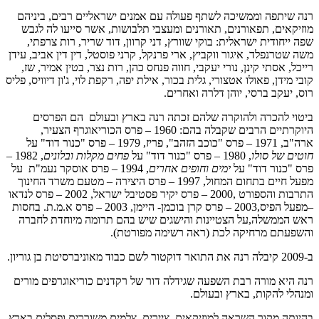
רנה שיתפה וממשיכה לשתף פעולה עם אמנים ישראליים רבים, ביניהם
מוזיקאים, תפאורנים, תאורנים ומעצבי תלבושות, אשר סייעו לה לגבש
שפה ייחודית ישראלית: בוקי שוורץ, דני קרוון, דוד שריר, רות צרפתי,
משה שטרנפלד, איגור ווקביץ, ארי פרנקל, קרני פוסטל, דין דין אביב, עידן
רייכל, אסתי קינן, נורי יעקבי, חווה פנחס כהן, רות נצר, בטין אמיר, שז,
קובי מידן, פאולו אטצורי, גלית בכור, אילת יפה, רקפת לוי, ג'ון דיוויס, פליס
רוס, יעקב ברסי, יוהן דלרה ואחרים.
ביטוי להכרה ולהוקרה שלהם זכתה רנה בארץ ובעולם הם הפרסים
היוקרתיים הרבים שקבלה בהם: 1960 – פרס הכוריאוגרף הצעיר,
ארה"ב, 1971 – פרס "כוכב הזהב", פריז, 1979 – פרס "כנור דוד" על
חוטים של סולו
, 1980 – פרס "כנור דוד" על
פחים מקלות ובלונים
, 1982 –
פרס "כנור דוד" על
ימים וחופים אחרים
, 1994 – פרס אוסקר נעמ"ת על
מפעל חיים בתחום המחול, 1997 – פרס היצירה – מטעם משרד החינוך
התרבות והספורט ,2000 – פרס יקיר פסטיבל ישראל, 2002 – פרס לנדאו
–מפעל הפיס,2003 – פרס קרן בוכמן- היימן, 2003 – פרס א.מ.ת. בחסות
ראש הממשלה,על הצטיינות והישגים שיש בהם תרומה מיוחדת לחברה
והשפעתם מרחיקה לכת (ראה רשימה מפורטת).
ב-2009 קיבלה רנה את התואר דוקטור לשם כבוד מאוניברסיטת בן גוריון.
רנה היא מורה רבת השפעה שגידלה דור של רקדנים כוריאוגרפים מורים
ומנהלי להקות, בארץ ובעולם.
בהיותה מקור השראה למוזיקאים, ציירים, צלמים משוררים ופסלים בארץ