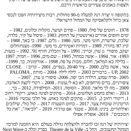
ולצפות באמנים צעירים בראשית דרכם.
בתקופה זו יצרה רנה למעלה מ-90 מחולות. רבות מיצירותיה הפכו לנכסי
צאן ברזל ולקלאסיקה של המחול הישראלי:
1978 – חוטים של סולו, 1980 – פחים ושיער, מקלות ובלונים, 1982 –
ימים וחופים אחרים (איינשטיין על החוף), 1983 – פיסול על קיר, בלדה,
שלכת, שרשרת, חוטי משי, משי, 1986 – גלים, 1987- בי באך, 1988 –
קיץ 87' בחדרי, 1989 – דמויות ואטיודים, מי משי, 1990- מצנח/חלום
יעקב, סיפורי גן עדן, זכריני, 1991 – צל ותכלת, חורף 91', 1992 – בועות,
1993- אור, 1994 – אשה במחול, 1995 – שם-מים, 1996 – חמיה, 1997
– בלילה בא המלאך, חלום, מכות על פח, 1998 – אודימוניה, בך, 1999–
צאי , אשה בלבן, 2000 – ציר 20/40 ,כנפיים, 2001 – קרוב / CLOSE
UP, 2002 – ברבורים 2003 – לילה לילה 2004 – מותק PALOMA ,
2005 –פרח שמש, הילדה הכי יפה, 2006- סיפורי גן עדן, 2007 –
ציפורניים, בדים מרחפים, לא בא לי,עונות , 2008 – רקדי לקצה האהבה,
2009 – מה לך מלאך, 2010 – הסוסה, 2011- הסילפידה, 2012 – בך,
2013 – ואלס בחמש ושלושים, 2014 – פתקים לפינה באוש, ריקודי רחוב
1, ריקודי רחוב 2, 2015 – פתקים לפינה באוש, אל תלכי עכשיו 2016 –
הרקדנית שוכחת צעד, 2017 – כחוט השערה 2017 – קול כולי, שילובים
ואילתורים, בינינו, 2018 – סטנד אפ טרג'די. 2019 – "לביאה", "את כל
הכוכבים". 2019- אופליה אפילו
יצירותיה של רנה זכו להכרה ולהצלחה גדולה בעולם היא הוזמנה למרכזי
המחול החשובים, החל ב- Theatre de la Ville בפריז וכלה ב-Next Wave