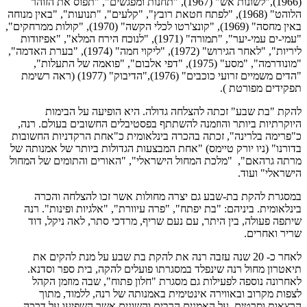
(1966),"לשונות אש" (1967), "תחנות ומפגשים", "תפוס את הזוהר
הלוהט" (1968), "לפתח חטאת רובץ", "קלעים", "תנועות", "באין מנוחה
באין מחסה" (1969), "קונצ'רטו לכלי הקשה" (1970), "קולות ממרחקים",
"עמי-ים עמי-יער", "תמורה" (1971), "לנוכח הירח המלא", "אפיזודות
ליריות", "לאחר הגירוש" (1972), "ליקוי חמה" (1974), "בערת האדמה",
"מונודרמה", "מסע" (1975), "דפי אלבום", "פואמה של התעלות",
"הדים משמיים זרועי כוכבים" (1976),"הדיבוק" (1977) (ראה רשימת
תפקידים מפורטת ).
להקת "בת שבע" זכתה להצלחה גדולה. היא הופיעה על הבימות
היוקרתיות ביותר והוזמנה להשתתף בפסטיבלים החשובים בעולם. רנה,
כ"פרימה בלרינה", זכתה בהכרה בינלאומית כ"אחת הרקדניות החשובות
בדורנו" (ניו יורק טיימס) "אחת המבצעות הגדולות ביותר של אמנותה של
מרתה גרהאם", "מלכת המחול הישראלי", "האורים והתומים של המחול
הישראלי" ועוד.
במסגרת להקת בת-שבע גם יצרה מחולות אשר זכו להצלחה והכרה
בינלאומית. ביניהם: "בת יפתח", "פרה עיוורת", "אלגיות ופינות". רנה
שיתפה פעולה, בין היתר, עם נעם שריף, מרדכי סתר, לאה ניקל, דוד
שריר ואחרים.
לאחר כ- 20 שנה עזבה רנה את להקת בת שבע על מנת להקים את
תיאטרון מחול רנה שינפלד במסגרתו פועלים להקה, בית ספר וסדנא.
לאחרונה נוספה לפעילות גם מסגרת "חלון פתוח", שבה מוזמן הקהל
לצפות מקרוב ובאווירה אינטימית באמנותה של רנה, ללמוד, מתוך
הרצאות וסרטים, על האמנים הרבים והשונים אשר השפיעו על דרכה,