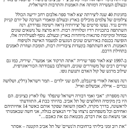
ובעולם העשירה דמותה את האמנות והתרבות הישראלית.
בחגיגות 40 שנה ליצירתה יצא לאור ספר-אלבום רחב יריעה הכולל
צילומים של צלמים מובילים בארץ ובעולם ומאמרי הערכה של יורם קניוק
וחיים נגיד. נעשו סרטים על יצירותיה (ראה רשימה נפרדת). רנה
השתתפה בתכניות רדיו וטלוויזיה רבות. היא מרצה על נושאים שונים
במחול ומקיימת סדנאות מיוחדות בארץ ובעולם. נוסף לפעילותיה אלו,
הופיעה בכנסת באירועים שונים הנוגעים למעמד האישה ולטיפוח
האמנות. היא השתתפה בוןעדות ציבוריות רבות, תומכת ועוזרת לאמנים
בתחילת דרכם.
ב-1997 יצא לאור ספר שיריה "אתה תרקוד אני אמעד". שיריה, כמו גם
שירים רבים של משוררים שונים, השתלבו בעבודתה הכוריאוגרפית,
שילוב מרגש של קול האדם ותנועת גופו.
רנה נשואה לאורי פייגנבלט, להם שני ילדים – תמר וישראל (רלי), ושלושה
נכדים – איילה, אבשלום ואייל.
רנה מספרת: "אבי ואמי דבורה וישראל שינפלד עלו לארץ כציונים. הם
היו בין מקימיה החלוצים של תל אביב. בהיותי כבת 4, התוודעתי
לראשונה, בדרך מקרה, לאסון השואה שפקד אותם כאשר 14 אחיותיהם
ואחיהם וכל משפחתם נרצחו על ידי הנאצים בגולה, אני חשה שבאמנותי
אני נושאת גם את דברם, מבטאת גם את כאבם…"
"את רוב זמני ביליתי ברחובות ה'נשיים' של תל אביב הקטנה – אסתר