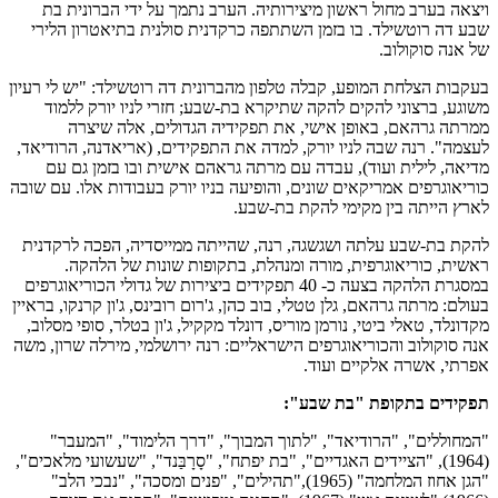
ויצאה בערב מחול ראשון מיצירותיה. הערב נתמך על ידי הברונית בת
שבע דה רוטשילד. בו בזמן השתתפה כרקדנית סולנית בתיאטרון הלירי
של אנה סוקולוב.
בעקבות הצלחת המופע, קבלה טלפון מהברונית דה רוטשילד: "יש לי רעיון
משוגע, ברצוני להקים להקה שתיקרא בת-שבע; חזרי לניו יורק ללמוד
ממרתה גרהאם, באופן אישי, את תפקידיה הגדולים, אלה שיצרה
לעצמה". רנה שבה לניו יורק, למדה את התפקידים, (אריאדנה, הרודיאד,
מדיאה, לילית ועוד), עבדה עם מרתה גראהם אישית ובו בזמן גם עם
כוריאוגרפים אמריקאים שונים, והופיעה בניו יורק בעבודות אלו. עם שובה
לארץ הייתה בין מקימי להקת בת-שבע.
להקת בת-שבע עלתה ושגשגה, רנה, שהייתה ממייסדיה, הפכה לרקדנית
ראשית, כוריאוגרפית, מורה ומנהלת, בתקופות שונות של הלהקה.
במסגרת הלהקה בצעה כ- 40 תפקידים ביצירות של גדולי הכוריאוגרפים
בעולם: מרתה גרהאם, גלן טטלי, בוב כהן, ג'רום רובינס, ג'ון קרנקו, בראיין
מקדונלד, טאלי ביטי, נורמן מוריס, דונלד מקקיל, ג'ון בטלר, סופי מסלוב,
אנה סוקולוב והכוריאוגרפים הישראליים: רנה ירושלמי, מירלה שרון, משה
אפרתי, אשרה אלקיים ועוד.
תפקידים בתקופת "בת שבע":
"המחוללים", "הרודיאד", "לתוך המבוך", "דרך הלימוד", "המעבר"
(1964), "הציידים האגדיים", "בת יפתח", "סָרָבַּנד", "שעשועי מלאכים",
"הגן אחוז המלחמה" (1965),"תהילים", "פנים ומסכה", "נבכי הלב"