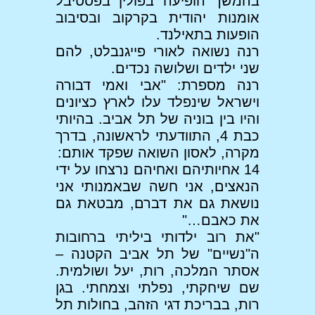
בהמשך הופיעה בפולין בפסטיבל
אומנות יהודית בקרקוב ובסיבוב
הופעות בתאילנד.
רנה נשואה לאורי פייגנבלט, להם
שני ילדים ושלושה נכדים.
רנה מספרת: "אבי ואמי דבורה
וישראל שינפלד עלו לארץ כציונים
והיו בין בוניה של תל אביב. בהיותי
כבת 4, התוודעתי לראשונה, בדרך
מקרה, לאסון השואה שפקד אותם:
14 אחיותיהם ואחיהם נרצחו על ידי
הנאצים, אני חשה שבאמנותי אני
נושאת גם את דברם, מבטאת גם
את כאבם…"
"את רוב ילדותי ביליתי ברחובות
ה"נשיים" של תל אביב הקטנה –
אסתר המלכה, רות, יעל ושולמית.
שם שיחקתי, נפלתי וצמחתי. בגן
רות, בבריכת דגי הזהב, בחולות תל