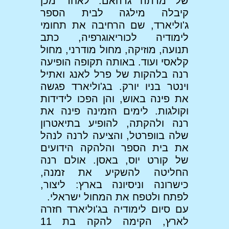
של מרתה גרהאם. לאחר מכן
קיבלה מילגה לבית הספר
ג'וליארד, שם הרחיבה את תחומי
לימודיה לכוריאוגרפיה, כתב
תנועה, מוזיקה, מחול מודרני, מחול
קלאסי ועוד. באותה תקופה הופיעה
רנה בלהקות של פרל לאנג ואתיל
וינטר בניו יורק. בג'וליארד פגשה
את פינה באוש, והן הפכו לידידות
וקולגות. לימים הזמינה פינה את
רנה ולהקתה, להופיע בתיאטרון
שלה בוופרטל, והציעה לרנה לנהל
את בית הספר והלהקה הידועים
של קורט יוס, באסן. אולם רנה
החליטה להשקיע את זמנה,
כישרונה וניסיונה בארץ: ליצור,
לפתח ולטפח את המחול ישראלי.
עם סיום לימודיה בג'וליארד חזרה
לארץ, הקימה להקה בת 11