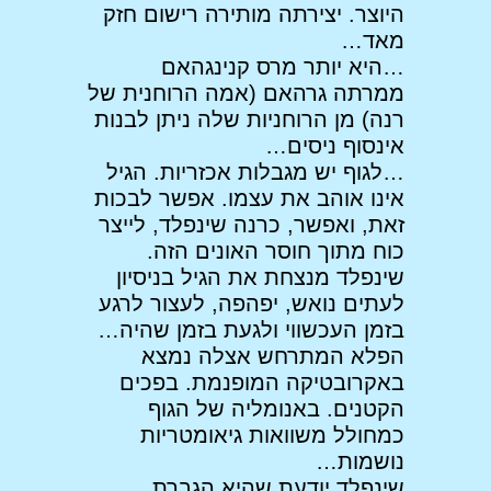
היוצר. יצירתה מותירה רישום חזק
מאד…
…היא יותר מרס קנינגהאם
ממרתה גרהאם (אמה הרוחנית של
רנה) מן הרוחניות שלה ניתן לבנות
אינסוף ניסים…
…לגוף יש מגבלות אכזריות. הגיל
אינו אוהב את עצמו. אפשר לבכות
זאת, ואפשר, כרנה שינפלד, לייצר
כוח מתוך חוסר האונים הזה.
שינפלד מנצחת את הגיל בניסיון
לעתים נואש, יפהפה, לעצור לרגע
בזמן העכשווי ולגעת בזמן שהיה…
הפלא המתרחש אצלה נמצא
באקרובטיקה המופנמת. בפכים
הקטנים. באנומליה של הגוף
כמחולל משוואות גיאומטריות
נושמות…
שינפלד יודעת שהיא הגברת