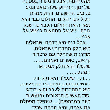
מהמרדנות, אבל זו מלווה בפטינה
של זמן. הריחוק שלה כואב ונוגע
בנימים החשופים, והיא מנזרת
הכול לכדי חלום. החלום כבוי והיא
מאירה את החלום הכבוי כך שכל
צופה יגיע אל התנועות כמגיע אל
עצמו…
…אבל רנה היא דרמה ישראלית
היא חלק מתרבות ישראלית
מודרנית שהחלה עם גרטרוד
קראוס, סופרים ואמנים……
שינפלד היא חלק ממנו או
המשכו……
….רנה שינפלד היא תולדות
העשייה התרבותית במדינה צעירה,
היא התחברות לעבר והוא בודאי
יסוד העשייה המקורית (הנעשית
היום במרתפים)… שינפלד מפסלת
את עצמה, והיא הבמה שביד