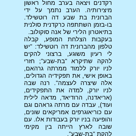
רקדנים ויצאה בערב מחול ראשון
מיצירותיה. הערב נתמך על ידי
הברונית בת שבע דה רוטשילד.
בו-בזמן השתתפה כרקדנית סולנית
בתיאטרון הלירי של אנה סוקולוב.
בעקבות הצלחת המופע, קבלה
טלפון מהברונית דה רוטשילד: "יש
לי רעיון משוגע, ברצוני להקים
להקה שתיקרא "בת-שבע"; חזרי
לניו יורק ללמוד ממרתה גרהאם,
באופן אישי, את תפקידיה הגדולים,
אלה שיצרה לעצמה". רנה שבה
לניו יורק, למדה את התפקידים,
(אריאדנה, הרודיאד, מדאה לילית
ועוד), עבדה עם מרתה גראהם וגם
עם כוריאוגרפים אמריקאים שונים,
והופיעה בניו יורק בעבודות אלו. עם
שובה לארץ הייתה בין מקימי
להקת "בת-שבע".