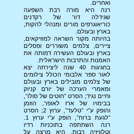
ואחרים.
רנה היא מורה רבת השפעה
שגידלה דור של רקדנים
כוריאוגרפים מורים ומנהלי להקות,
בארץ ובעולם.
בהיותה מקור השראה למוזיקאים,
ציירים, צלמים משוררים ופסלים
בארץ ובעולם העשירה דמותה את
האמנות והתרבות הישראלית.
בחגיגות 40 שנה ליצירתה יצא
לאור ספר אלבומי הכולל צילומים
של צלמים מובילים בארץ ובעולם
ומאמרי הערכה של יורם קניוק
וחיים נגיד; הסרט "חוטים של סולו",
בבימויו של ארז לאופר, הוזמן
והופק ע"י "טלעד", ערוץ 2; הסרט
"לגעת ברוח", הופק ע"י ערוץ 1.
רנה השתתפה בתוכניות רדיו
וטלוויזיה רבות. היא מרצה על