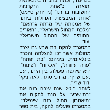
בלרינה", זכתה בהכרה בינלאומית
ותוארה כ"אחת הרקדניות
החשובות בדורנו" (ניו יורק טיימס)
"אחת המבצעות הגדולות ביותר
של אמנותה של מרתה גרהאם",
"מלכת המחול הישראלי", "האורים
והתומים של המחול הישראלי"
ועוד.
במסגרת להקת בת-שבע גם יצרה
מחולות אשר זכו להצלחה והכרה
בינלאומית. ביניהם: "בת יפתח",
"פרה עיוורת", "אלגיות" ו"פינות".
היא שיתפה פעולה, בין היתר, עם
נעם שריף, מרדכי סתר, לאה ניקל
ודוד שריר.
לאחר כ-20 שנה עזבה רנה את
"בת-שבע" על מנת להקים את
"תיאטרון מחול רנה שינפלד",
במסגרתו פועלים להקה, בית ספר