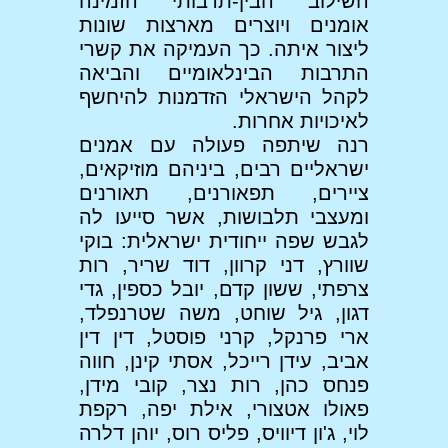
השילוב הבין-תרבותי הזמינה
אומנים ויוצרים מארצות שונות
ליצור איתה. כך העמיקה את קשרי
התרבות הבינלאומיים והביאה
לקהל הישראלי הזדמנות להיחשף
לאיכויות אחרות.
רנה שיתפה פעולה עם אמנים
ישראליים רבים, ביניהם מוזיקאים,
ציירים, תפאורנים, תאורנים
ומעצבי תלבושות, אשר סייעו לה
לגבש שפה ייחודית ישראלית: בוקי
שוורץ, דני קרוון, דוד שריר, רות
צרפתי, ששון קדם, יובל כספין, גדי
דגון, גיל שוחט, משה שטרנפלד,
ארי פרנקל, קרני פוסטל, דין דין
אביב, עידן רייכל, אסתי קינן, חווה
פנחס כהן, רות נצר, קובי מידן,
פאולו אטצורי, אילת יפה, רקפת
לוי, ג'ון דיוויס, פליס רוס, יוהן דלרה